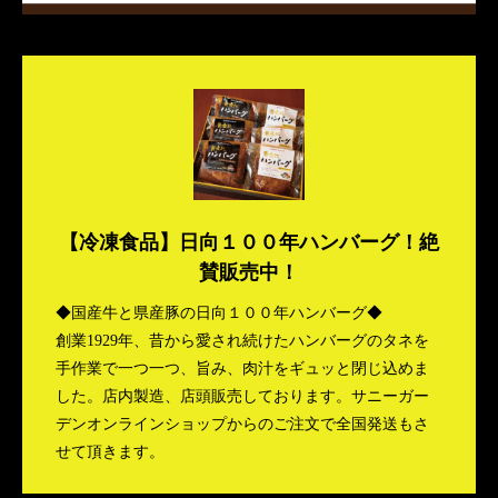
【冷凍食品】日向１００年ハンバーグ！絶
賛販売中！
◆国産牛と県産豚の日向１００年ハンバーグ◆
創業1929年、昔から愛され続けたハンバーグのタネを
手作業で一つ一つ、旨み、肉汁をギュッと閉じ込めま
した。店内製造、店頭販売しております。サニーガー
デンオンラインショップからのご注文で全国発送もさ
せて頂きます。